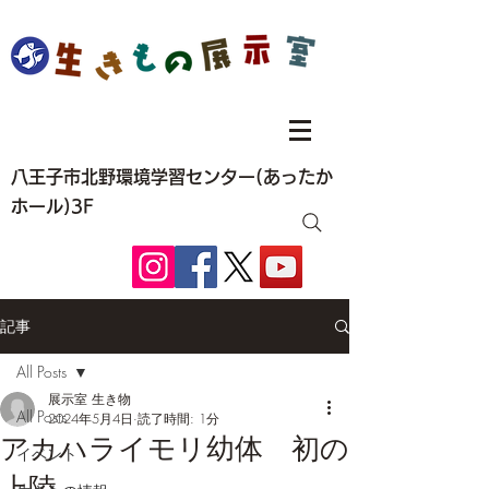
八王子市北野環境学習センター(あったか
ホール)3F
記事
All Posts
展示室 生き物
All Posts
2024年5月4日
読了時間: 1分
アカハライモリ幼体 初の
イベント
上陸