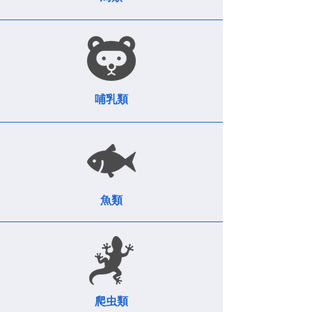
哺乳類
魚類
爬虫類