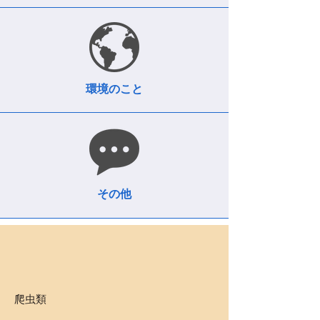
環境のこと
その他
爬虫類