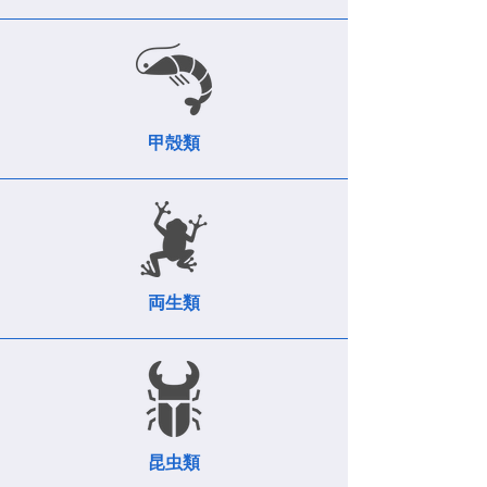
​甲殻類
両生類
昆虫類