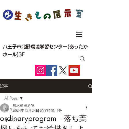
八王子市北野環境学習センター(あったか
ホール)3F
記事
All Posts
展示室 生き物
All Posts
2024年12月24日
読了時間: 1分
ordinaryprogram「落ち葉
イベント
探しをしてお絵描きしよ