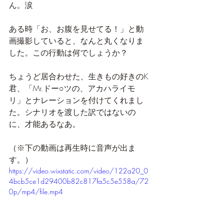
ん。涙
ある時「お、お腹を見せてる！」と動
画撮影していると、なんと丸くなりま
した。この行動は何でしょうか？
ちょうど居合わせた、生きもの好きのK
君、「Mr.ドー○ツの、アカハライモ
リ」とナレーションを付けてくれまし
た。シナリオを渡した訳ではないの
に、才能あるなあ。
（※下の動画は再生時に音声が出ま
す。）
https://video.wixstatic.com/video/122a20_0
4bcb5ce1d29400b82c817fa5c5e558a/72
0p/mp4/file.mp4