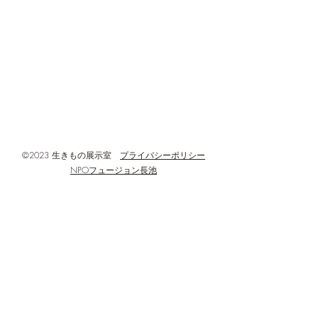
◆閉館・定休日等 : 月曜日・年末年
し、訪れる動物を
始、設備点検などの臨時休館日
間後に回収し、ど
◆所在地 :
何回撮影されたか
した。 その結果
〒192-0906
す！ 撮影された回
東京都八王子市北野町596-3
モ60回 キジバト6
八王子市北野環境学習センター(あった
ギ1回 コサギ2回(計
かホール)3階
©2023 生きもの展示室
プライバシーポリシー
NPOフュージョン長池