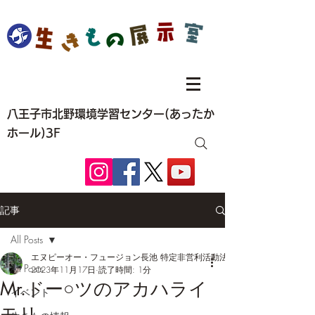
八王子市北野環境学習センター(あったか
ホール)3F
記事
All Posts
エヌピーオー・フュージョン長池 特定非営利活動法人
All Posts
2023年11月17日
読了時間: 1分
Mr.ドー○ツのアカハライ
イベント
モリ