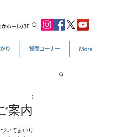
かホール)3F
かり
質問コーナー
More
）ご案内
近づいてまいり