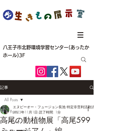
八王子市北野環境学習センター(あったか
ホール)3F
記事
All Posts
エヌピーオー・フュージョン長池 特定非営利活動法人
All Posts
2023年11月1日
読了時間: 1分
高尾の動植物展「高尾599
イベント
ミュージアム」編