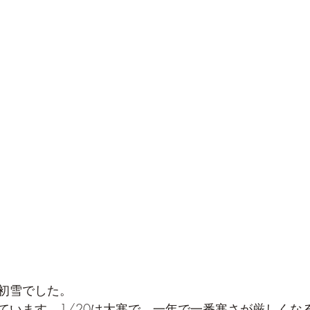
初雪でした。
ています。1/20は大寒で、一年で一番寒さが厳しくな