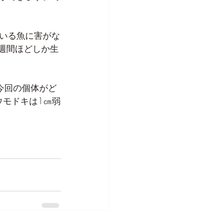
いる魚に害がな
週間ほどしか生
今回の個体がど
ウモドキは1㎝弱