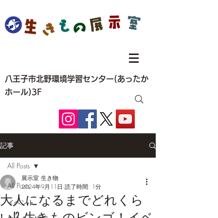
八王子市北野環境学習センター(あったか
ホール)3F
記事
All Posts
展示室 生き物
All Posts
2024年9月11日
読了時間: 1分
大人になるまでどれくら
イベント
い⁉ 生きものビンゴ！イベ