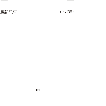
最新記事
すべて表示
あったかホール
査 結果報告！