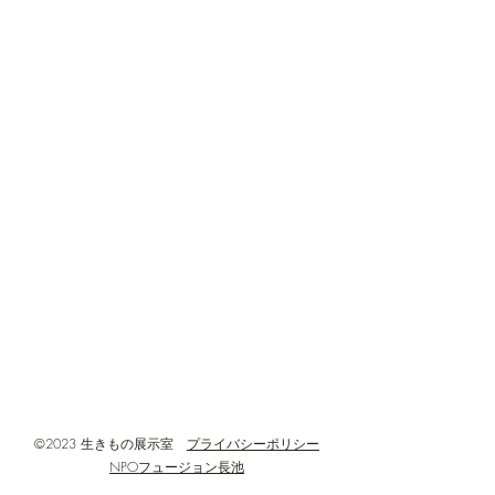
以前のブログで、
生きもの展示室
ール敷地内の動物
​TEL:
042-645-1002
ていると紹介しま
info@hachioji-ikimonoroom.com
回はその結果をご
午年展示と浅川の野鳥展
https://www.hachioji-ikimonoroom.com/
す。 生きものが
示
たちと、動物を撮
◆開館・利用時間 : 火~日曜日 午前9時
のカメラ(センサー
00分~午後5時00分
あったかホールの
◆閉館・定休日等 : 月曜日・年末年
し、訪れる動物を
始、設備点検などの臨時休館日
間後に回収し、ど
◆所在地 :
何回撮影されたか
した。 その結果
〒192-0906
す！ 撮影された回
東京都八王子市北野町596-3
モ60回 キジバト6
八王子市北野環境学習センター(あった
ギ1回 コサギ2回(計
かホール)3階
©2023 生きもの展示室
プライバシーポリシー
NPOフュージョン長池