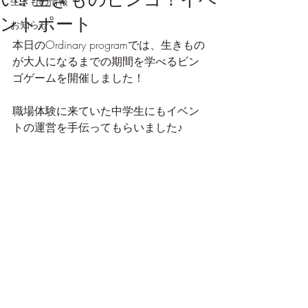
生きもの情報
ントポート
お知らせ
本日のOrdinary programでは、生きもの
が大人になるまでの期間を学べるビン
ゴゲームを開催しました！
職場体験に来ていた中学生にもイベン
トの運営を手伝ってもらいました♪