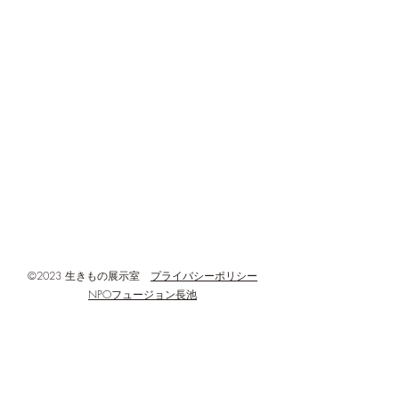
午年展示と浅川の野鳥展
https://www.hachioji-ikimonoroom.com/
す。 生きものが
示
たちと、動物を撮
◆開館・利用時間 : 火~日曜日 午前9時
のカメラ(センサー
00分~午後5時00分
あったかホールの
◆閉館・定休日等 : 月曜日・年末年
し、訪れる動物を
始、設備点検などの臨時休館日
間後に回収し、ど
◆所在地 :
何回撮影されたか
した。 その結果
〒192-0906
す！ 撮影された回
東京都八王子市北野町596-3
モ60回 キジバト6
八王子市北野環境学習センター(あった
ギ1回 コサギ2回(計
かホール)3階
©2023 生きもの展示室
プライバシーポリシー
NPOフュージョン長池