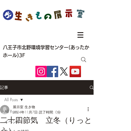
八王子市北野環境学習センター(あったか
ホール)3F
記事
All Posts
展示室 生き物
All Posts
2024年11月7日
読了時間: 0分
二十四節気 立冬（りっと
イベント
う）