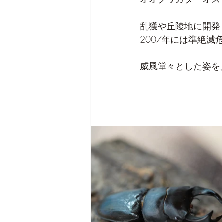
乱獲や丘陵地に開発
2007年には準絶
威風堂々とした姿を