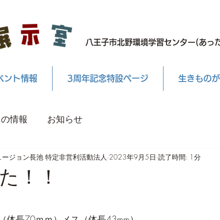
八王子市北野環境学習センター(あった
ベント情報
3周年記念特設ページ
生きものが
もの情報
お知らせ
ュージョン長池 特定非営利活動法人
2023年9月5日
読了時間: 1分
た！！
体長70ｍｍ）メス（体長43mm）