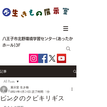
八王子市北野環境学習センター(あったか
ホール)3F
記事
All Posts
展示室 生き物
All Posts
2024年4月24日
読了時間: 1分
ピンクのクビキリギス
イベント