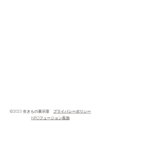
ていると紹介しま
info@hachioji-ikimonoroom.com
回はその結果をご
午年展示と浅川の野鳥展
https://www.hachioji-ikimonoroom.com/
す。 生きものが
示
たちと、動物を撮
◆開館・利用時間 : 火~日曜日 午前9時
のカメラ(センサー
00分~午後5時00分
あったかホールの
◆閉館・定休日等 : 月曜日・年末年
し、訪れる動物を
始、設備点検などの臨時休館日
間後に回収し、ど
◆所在地 :
何回撮影されたか
した。 その結果
〒192-0906
す！ 撮影された回
東京都八王子市北野町596-3
モ60回 キジバト6
八王子市北野環境学習センター(あった
ギ1回 コサギ2回(計
かホール)3階
©2023 生きもの展示室
プライバシーポリシー
NPOフュージョン長池