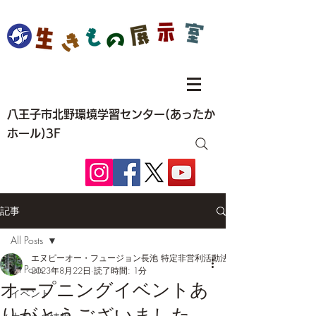
八王子市北野環境学習センター(あったか
ホール)3F
記事
All Posts
エヌピーオー・フュージョン長池 特定非営利活動法人
All Posts
2023年8月22日
読了時間: 1分
オープニングイベントあ
イベント
りがとうございました。