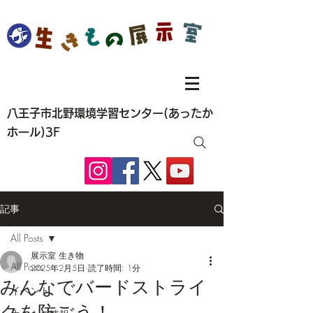
八王子市北野環境学習センター(あったか
ホール)3F
記事
All Posts
展示室 生き物
All Posts
2025年2月5日
読了時間: 1分
みんなでバードストライ
イベント
クを防ごう！