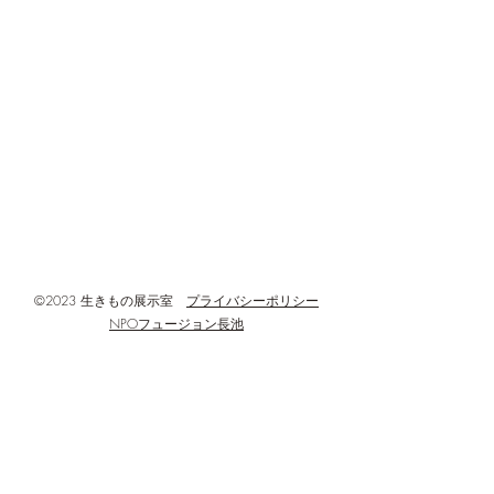
OrdinaryProgramREPORT「廃
◆開館・利用時間 : 火~日曜日 午前9時
水泳教室
材工作ダンボールでフレーム
00分~午後5時00分
づくり」
◆閉館・定休日等 : 月曜日・年末年
始、設備点検などの臨時休館日
◆所在地 :
〒192-0906
東京都八王子市北野町596-3
八王子市北野環境学習センター(あった
かホール)3階
©2023 生きもの展示室
プライバシーポリシー
NPOフュージョン長池