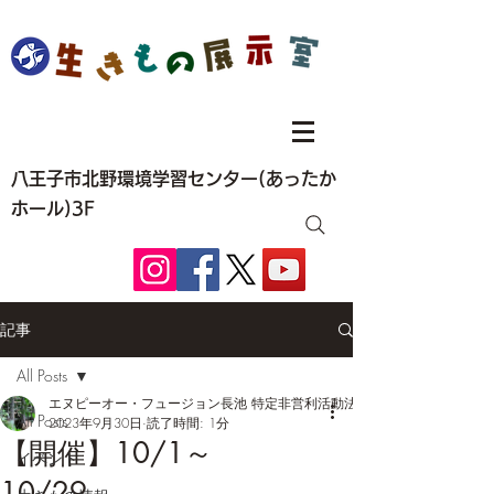
八王子市北野環境学習センター(あったか
ホール)3F
記事
All Posts
エヌピーオー・フュージョン長池 特定非営利活動法人
All Posts
2023年9月30日
読了時間: 1分
【開催】10/1～
イベント
10/29