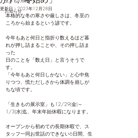
生きもの情報
更新日：
2023年12月28日
お知らせ
本格的な冬の寒さや厳しさは、冬至の
ころから始まるという諺です。
今年もあと何日と指折り数えるほど暮
れが押し詰まることや、その押し詰ま
った
日のことを「数え日」と言うそうで
す。
「今年もあと何日しかない」と心中焦
りつつ、慌ただしさから体調を崩しが
ちな頃です。
「生きもの展示室」も12/29(金)～
1/3(水)迄、年末年始休暇になります。
オープンから初めての長期休暇で、ス
タッフ一同お世話のできない6日間、生