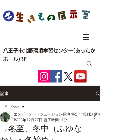
八王子市北野環境学習センター(あったか
ホール)3F
記事
All Posts
エヌピーオー・フュージョン長池 特定非営利活動法人
All Posts
2023年12月27日
読了時間: 1分
「冬至、冬中（ふゆな
イベント
か）、冬始め」