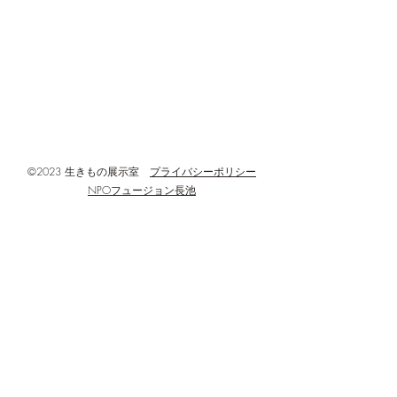
始、設備点検などの臨時休館日
間後に回収し、ど
◆所在地 :
何回撮影されたか
した。 その結果
〒192-0906
す！ 撮影された回
東京都八王子市北野町596-3
モ60回 キジバト6
八王子市北野環境学習センター(あった
ギ1回 コサギ2回(計
かホール)3階
©2023 生きもの展示室
プライバシーポリシー
NPOフュージョン長池