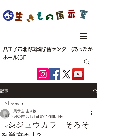
八王子市北野環境学習センター(あったか
ホール)3F
記事
All Posts
展示室 生き物
All Posts
2024年5月21日
読了時間: 1分
「シジュウカラ」そろそ
イベント
ろ巣立ち!？